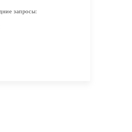
дние запросы:
и