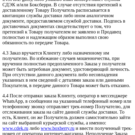
СДЭК и/или Боксберри. В случае отсутствия претензий к
доставленному Товару Получатель расписывается в
квитанции службы доставки либо ином аналогичном
документе, предоставляемом службой доставки. Подпись в
доставочных документах свидетельствует о том, что
претензий к Товару получателем не заявлено и Продавец
полностью и надлежащим образом выполнил свою
обязанность по передаче Товара.
4.3 Заказ вручается Клиенту либо назначенному им
получателю. Во избежание случаев мошенничества, при
вручении полностью предоплаченного Заказа у получателя
может быть затребован документ, удостоверяющий личность.
При отсутствии данного документа либо несовпадения
указанных в нем сведений с деталями заказа или данными
Покупателя, в передаче данного Товара может быть отказано.
4.4 После отправки заказа Клиенту, оператор в мессенджере
WhatsApp, в сообщении на указанный телефонный номер или
телефонному звонку отправляет трек-номер Получателю, для
отслеживания заказа на сайте данной службы доставки. То
есть, Клиент, он же Получатель должен самостоятельно зайти
на сайт выбранной курьерской службы, а именно:
www.cdek.ru
либо
www.boxberry.ru
и ввести полученный трек-
номер от оператора интернет-магазина. Неполучение Заказа