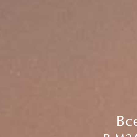
Вс
в ма