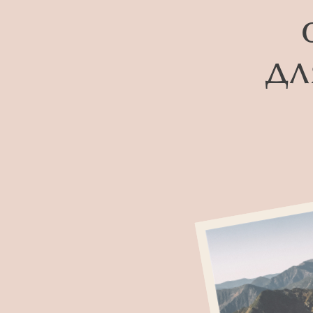
дл
Кратко о 