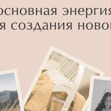
основная энерги
я создания ново
бренде inspiregirls 