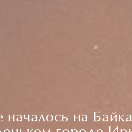
е началось на Байка
леньком городе Ир