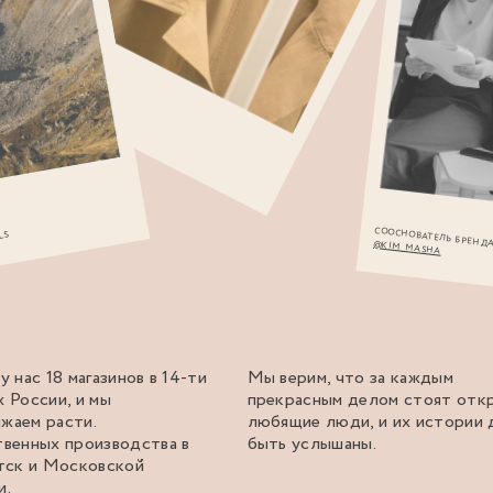
СООСНОВАТЕЛЬ БРЕНД
LS
@KIM_MASHA
у нас 18 магазинов в 14-ти
Мы верим, что за каждым
 России, и мы
прекрасным делом стоят отк
жаем расти.
любящие люди, и их истории
твенных производства в
быть услышаны.
утск и Московской
и.