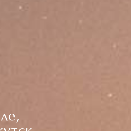
ле,
кутск