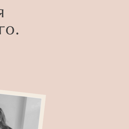
я
го.
в цифрах и фактах