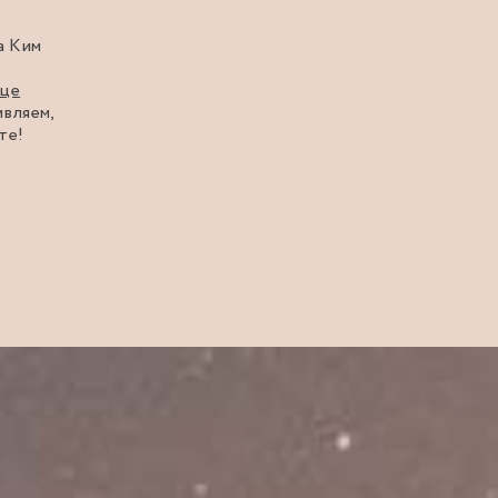
а Ким
ице
вляем,
те!