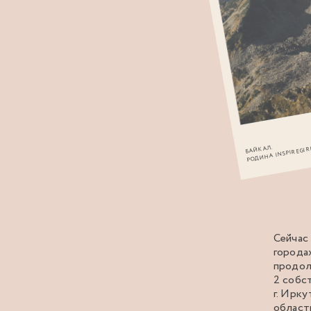
БАЙКАЛ.
РОДИНА INSPIREGIR
Сейчас 
городах
продол
2 собс
г. Ирк
област