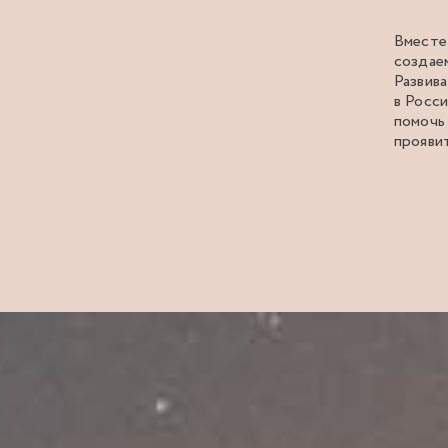
Вместе
создае
Развив
в Росс
помочь
прояви