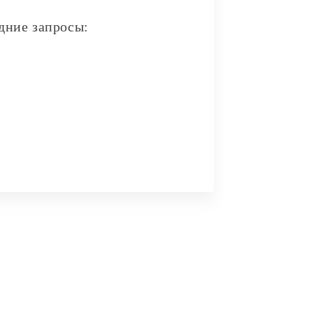
дние запросы:
и