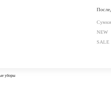
После
Сумк
NEW
SALE
ые уборы