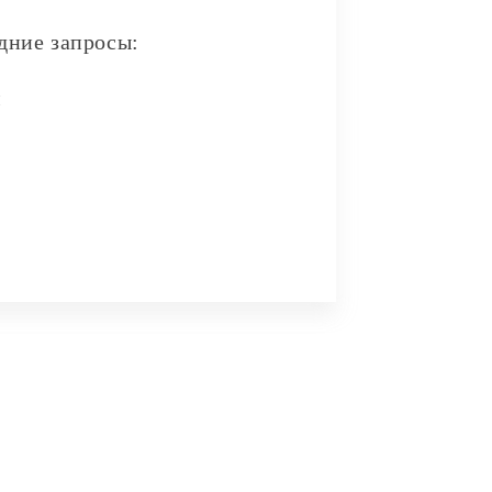
дние запросы:
и