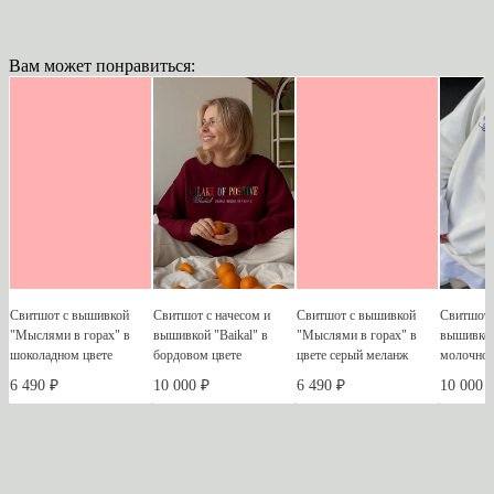
Комментарии
Вам может понравиться:
Свитшот с вышивкой
Свитшот с начесом и
Свитшот с вышивкой
Свитшот 
"Мыслями в горах" в
вышивкой "Baikal" в
"Мыслями в горах" в
вышивкой
шоколадном цвете
бордовом цвете
цвете серый меланж
молочном
6 490 ₽
10 000 ₽
6 490 ₽
10 000 
ПОДПИШИСЬ НА НОВОСТИ И АКЦИИ: