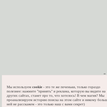
Подписатьс
*Подписываясь на рассылку, я соглашаюсь на обработку моих персональных данных и
ознакомлен(а) с
политикой конфиденциальности
.
ПОКУПАТЕЛЯМ
О БРЕНДЕ
СЛЕДИТЕ ЗА НАМИ
АДРЕСА МАГАЗИНОВ
НУЖНА ПОМОЩЬ?
НАПИСАТЬ В WHAT’S APP
Мы используем
cookie
- это те же печеньки, только гораздо
НАПИСАТЬ В ТЕLEGRAM
полезнее: нажмите "принять" и реклама, которую вы видите на
других сайтах, станет про то, что хотелось! В чем магия? Мы
ПОЗВОНИТЬ В ПОДДЕРЖКУ
проанализируем историю поиска на этом сайте и никому больш
ней не расскажем - это только наш с вами секрет)