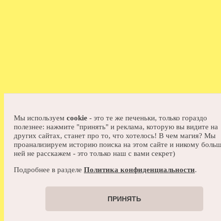
25.03.01.01.003/024
или
4 платежа по
398
руб.
Мы используем
cookie
- это те же печеньки, только гораздо
полезнее: нажмите "принять" и реклама, которую вы видите на
Выбрать размер
других сайтах, станет про то, что хотелось! В чем магия? Мы
проанализируем историю поиска на этом сайте и никому больш
Выбрать размер
ней не расскажем - это только наш с вами секрет)
M
- подписаться
Подробнее в разделе
Политика конфиденциальности
.
S
- подписаться
Добавить в корзину
25.03.01.01.003/024
ПРИНЯТЬ
Описание